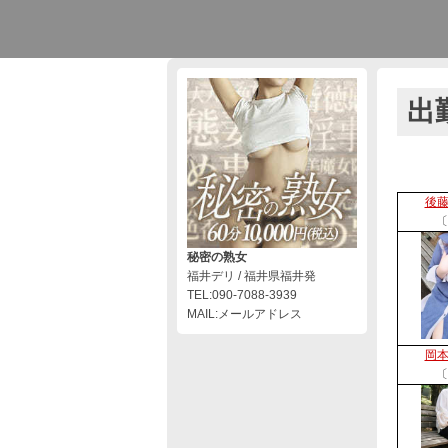
出
後
〔
秘密の熟女
福井デリ / 福井県福井発
TEL:090-7088-3939
MAIL:メールアドレス
岡
〔