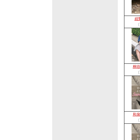
紺
〔
桐
〔
和
〔