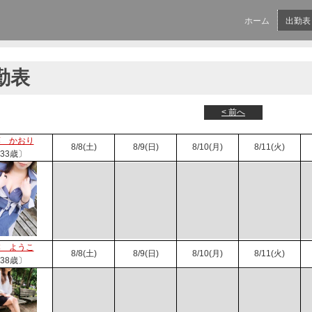
ホーム
出勤表
勤表
< 前へ
藤 かおり
8/8(土)
8/9(日)
8/10(月)
8/11(火)
33歳〕
本 ようこ
8/8(土)
8/9(日)
8/10(月)
8/11(火)
38歳〕